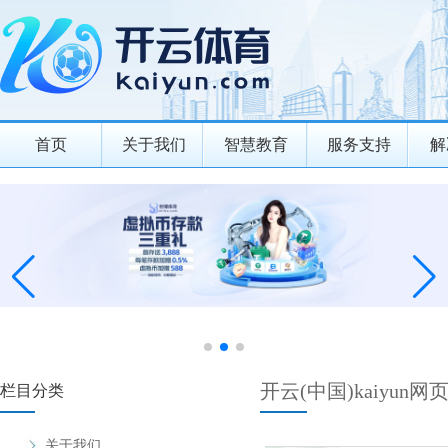
首页
关于我们
智慧教育
服务支持
解
开云(中国)kaiyun
栏目分类
关于我们