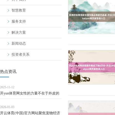
智慧教育
服务支持
解决方案
新闻动态
投资者关系
热点资讯
2025-11-12
开yun体育网女性的力量不在于外皮的
坚毅-开云(中国)kaiyun网页版登录入口
2026-01-03
开云体育(中国)官方网站聚焦宠物经济