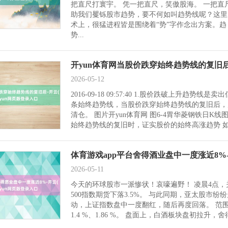
把直尺打寰宇。 凭一把直尺，笑傲股海。 一把
助我们矍铄股市趋势，要不何如叫趋势线呢？这里
术上，很猛进程皆是围绕着“势”字作念出方案。
势...
开yun体育网当股价跌穿始终趋势线的复旧后-
2026-05-12
2016-09-18 09:57:40 1.股价跌破上升
条始终趋势线，当股价跌穿始终趋势线的复旧后，
清仓。 图片开yun体育网 图6-4胃华菱钢铁日
始终趋势线的复旧时，证实股价的始终高涨趋势 如
体育游戏app平台舍得酒业盘中一度涨近8%-开
2026-05-11
今天的环球股市一派惨状！哀嚎遍野！ 凌晨4点，
500指数期货下落3.5%。 与此同期，亚太股市
动，上证指数盘中一度翻红，随后再度回落。 范围
1.4 %、1.86 %。 盘面上，白酒板块盘初拉升