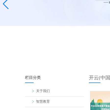
开云(中国
栏目分类
关于我们
智慧教育