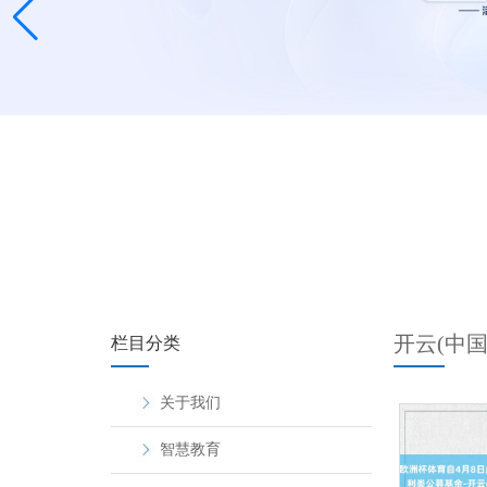
开云(中国
栏目分类
关于我们
智慧教育