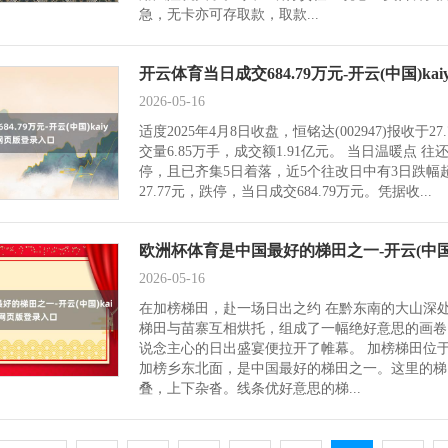
急，无卡亦可存取款，取款...
开云体育当日成交684.79万元-开云(中国)ka
2026-05-16
适度2025年4月8日收盘，恒铭达(002947)报收于2
交量6.85万手，成交额1.91亿元。 当日温暖点 往还
停，且已齐集5日着落，近5个往改日中有3日跌幅超5
27.77元，跌停，当日成交684.79万元。凭据收...
欧洲杯体育是中国最好的梯田之一-开云(中国)
2026-05-16
在加榜梯田，赴一场日出之约 在黔东南的大山深
梯田与苗寨互相烘托，组成了一幅绝好意思的画卷
说念主心的日出盛宴便拉开了帷幕。 加榜梯田位
加榜乡东北面，是中国最好的梯田之一。这里的梯
叠，上下杂沓。线条优好意思的梯...