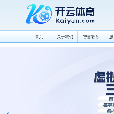
首页
关于我们
智慧教育
服