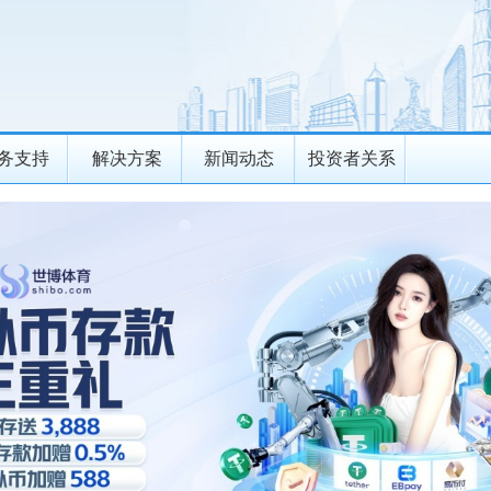
务支持
解决方案
新闻动态
投资者关系